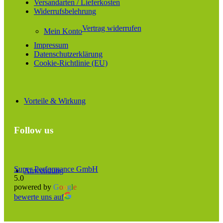
Versandarten / Lieferkosten
Widerrufsbelehrung
Vertrag widerrufen
Mein Konto
Impressum
Datenschutzerklärung
Cookie-Richtlinie (EU)
Vorteile & Wirkung
Follow us
Super Performance GmbH
Anwendung
5.0
powered by
G
o
o
g
l
e
bewerte uns auf