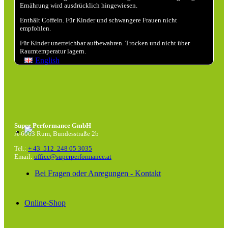
Ernährung wird ausdrücklich hingewiesen.
Enthält Coffein. Für Kinder und schwangere Frauen nicht
empfohlen.
Für Kinder unerreichbar aufbewahren. Trocken und nicht über
Raumtemperatur lagern.
English
Super Performance GmbH
A-6063 Rum, Bundesstraße 2b
Tel.:
+ 43 512 248 05 3035
Email:
office@superperformance.at
Bei Fragen oder Anregungen - Kontakt
Online-Shop