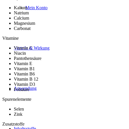
Kalium
Mein Konto
Natrium
Calcium
Magnesium
Carbonat
Vitamine
Vitamin C
Vorteile & Wirkung
Niacin
Pantothensäure
Vitamin E
Vitamin B1
Vitamin B6
Vitamin B 12
Vitamin D3
Anwendung
Folsäure
Spurenelemente
Selen
Zink
Zusatzstoffe
Inhaltsstoffe